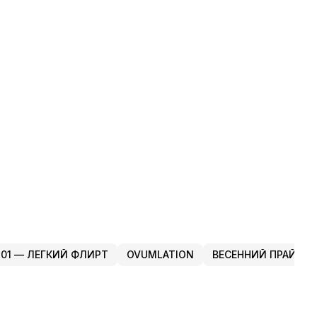
али:
атериал: 45% Хлопок 45% Вискоза 5% Спандекс
ссиметричный крой
инный рукав
л: Женский
вязи с особенностями производства/технологии,
тические размеры могут незначительно отличаться от
занных в таблице. Допустимая разница составляет 1–2 см
 01 — ЛЕГКИЙ ФЛИРТ
OVUMLATION
ВЕСЕННИЙ ПРАЙМ