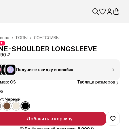
вная
›
ТОПЫ
›
ЛОНГСЛИВЫ
ит
NE-SHOULDER LONGSLEEVE
490 ₽
Получите скидку и кешбэк
мер: OS
Таблица размеров
OS
т: Черный
Добавить в корзину
До бесплатной доставки:
8 000 ₽