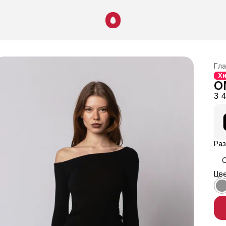
Гла
Х
O
3 
Раз
Цве