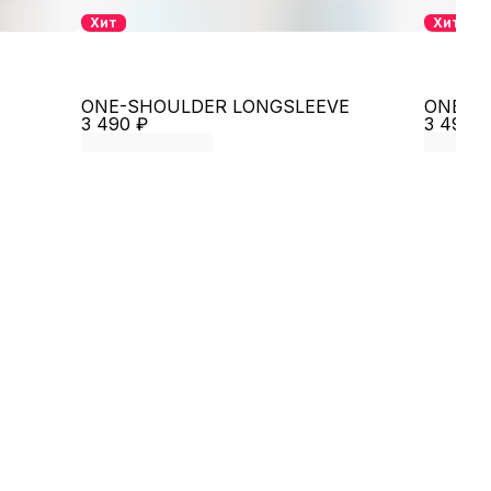
Хит
Хит
ONE-SHOULDER LONGSLEEVE
ONE-S
3 490 ₽
3 490 ₽