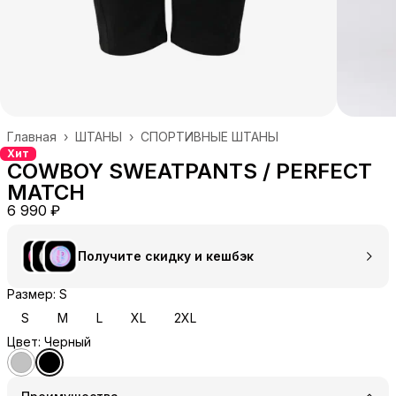
Главная
›
ШТАНЫ
›
СПОРТИВНЫЕ ШТАНЫ
Хит
COWBOY SWEATPANTS / PERFECT
MATCH
6 990 ₽
Получите скидку и кешбэк
Размер: S
S
M
L
XL
2XL
Цвет: Черный