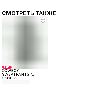
СМОТРЕТЬ ТАКЖЕ
Хит
COWBOY
SWEATPANTS /
6 990 ₽
PERFECT MATCH