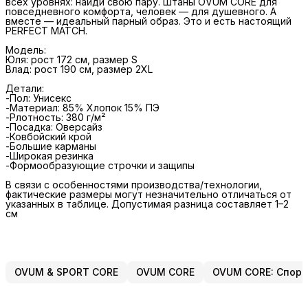
всех уровнях: найди свою пару. Штаны OVUM CORE для
повседневного комфорта, человек — для душевного. А
вместе — идеальный парный образ. Это и есть настоящий
PERFECT MATCH.
Модель:
Юля: рост 172 см, размер S
Влад: рост 190 см, размер 2XL
Детали:
-Пол: Унисекс
-Материал: 85% Хлопок 15% ПЭ
-Рлотность: 380 г/м²
-Посадка: Оверсайз
-Ковбойский крой
-Большие карманы
-Широкая резинка
-Формообразующие строчки и защипы
В связи с особенностями производства/технологии,
фактические размеры могут незначительно отличаться от
указанных в таблице. Допустимая разница составляет 1–2
см
OVUM & SPORT CORE
OVUM CORE
OVUM CORE: Спорт