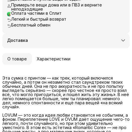
Примерьте вещи дома или в ПВЗ и верните
неподходящие
Оплата частями в Сплит
Легкий и быстрый возврат
Бесплатный обмен
Доставка
О товаре
Характеристики
Эта сумка с принтом — как трек, который включился
случайно, а потом он незаметно стал саундтреком твоих
обычных дней. Она не про аккуратность и не про попытку
выглядеть серьёзно — скорее про честное «я просто взял
всё, что могло пригодиться, и пошёл жить эту жизнь». В неё
легко помещается больше, чем ты планировал: немного
дел, немного спонтанности и ещё пара вещей «на всякий
случай».
LOVUM — это когда идея любви становится не событием, а
фоном. Переплетение LOVE и OVUM даёт ощущение чего-то
лёгкого, почти случайного, но при этом удивительно
уместного. В этом есть эстетика «Romantic Core» — не про
большие жесты, а про маленькие знаки, которые со