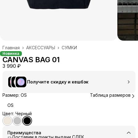
Главная
›
АКСЕССУАРЫ
›
СУМКИ
Новинка
CANVAS BAG 01
3 990 ₽
Получите скидку и кешбэк
Размер: OS
Таблица размеров
OS
Цвет: Черный
Преимущества
Доставим в пункты выдачи СДЕК